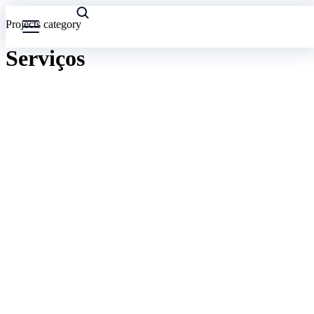
Projects category
Serviços
Casa da
Edifício
Democracia
São Dinis
Local de
Valongo
SERVIÇOS
SERVIÇOS